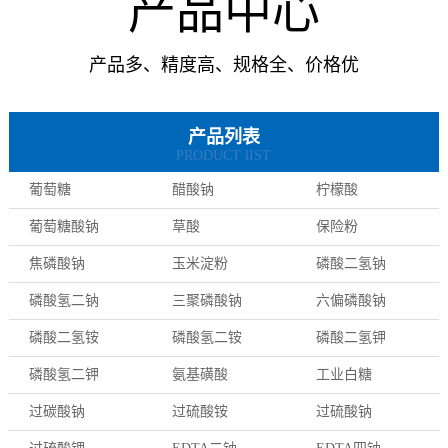
产品中心
产品多、精度高、规格全、价格优
产品列表
PRODUCT lIST
葡萄糖
醋酸钠
柠檬酸
葡萄糖酸钠
草酸
保险粉
焦磷酸钠
玉米淀粉
磷酸二氢钠
磷酸氢二钠
三聚磷酸钠
六偏磷酸钠
磷酸二氢铵
磷酸氢二铵
磷酸二氢钾
磷酸氢二钾
氨基磺酸
工业白糖
过碳酸钠
过硫酸铵
过硫酸钠