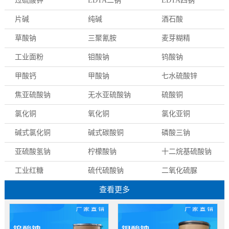
过硫酸钾
EDTA二钠
EDTA四钠
片碱
纯碱
酒石酸
草酸钠
三聚氰胺
麦芽糊精
工业面粉
钼酸钠
钨酸钠
甲酸钙
甲酸钠
七水硫酸锌
焦亚硫酸钠
无水亚硫酸钠
硫酸铜
氯化铜
氧化铜
氯化亚铜
碱式氯化铜
碱式碳酸铜
磷酸三钠
亚硫酸氢钠
柠檬酸钠
十二烷基硫酸钠
工业红糖
硫代硫酸钠
二氧化硫脲
查看更多